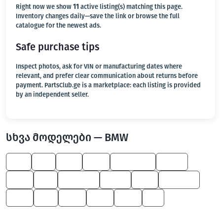
Right now we show
11
active listing(s) matching this page.
Inventory changes daily—save the link or browse the full
catalogue for the newest ads.
Safe purchase tips
Inspect photos, ask for VIN or manufacturing dates where
relevant, and prefer clear communication about returns before
payment. PartsClub.ge is a marketplace: each listing is provided
by an independent seller.
სხვა მოდელები — BMW
M5
Z8
745
530
Alpina B7
X6 M
550
Z4
5 Series
X5 M
750
7 Series
760
X6
650
545
645
M