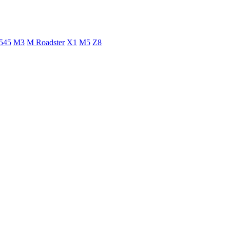
545
M3
M Roadster
X1
M5
Z8