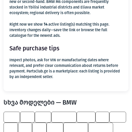
new or second-hand. BMW M6 components are frequently
stocked in Tbilisi industrial districts and Eliava market
ecosystem; regional delivery is often possible.
Right now we show
14
active listing(s) matching this page.
Inventory changes daily—save the link or browse the full
catalogue for the newest ads.
Safe purchase tips
Inspect photos, ask for VIN or manufacturing dates where
relevant, and prefer clear communication about returns before
payment. PartsClub.ge is a marketplace: each listing is provided
by an independent seller.
სხვა მოდელები — BMW
530
X4
330
6 Series
Z4 M
X1
645
Z4
Z3
Z8
650
7 Series
3 Series