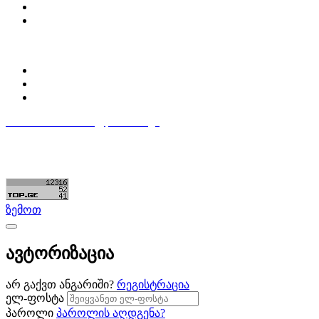
დაგვიკავშირდი
ბლოგი
პროფილი
ჩემი პროფილი
ჩემი განცხადებები
დაამატე განცხადება
596 333 384
contact@partsclub.ge
წესები და პირობები
კომფიდენციალურობა
©ყველა უფლება დაცულია. შექმნილია
Partsclub.ge
ზემოთ
ავტორიზაცია
არ გაქვთ ანგარიში?
რეგისტრაცია
ელ-ფოსტა
პაროლი
პაროლის აღდგენა?