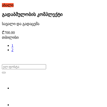
ახალი
გადაბმულობის კომპლექტი
სავალი და გადაცემა
₾700.00
თბილისი
1
2
არ გამოტოვო შეთავაზებები!
ყიდვა & გაყიდვა
მოძებნე დეტალი
ჩვენ შესახებ
Partsclub.ge-ს შესახებ