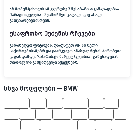
ამ მომენტისთვის ამ გვერდზე
7
შესაბამისი განცხადებაა.
მარაგი იცვლება—შეამოწმეთ კატალოგიც ახალი
განცხადებებისთვის.
უსაფრთხო შეძენის რჩევები
გადახედეთ ფოტოებს, დაზუსტეთ VIN ან წელი
საჭიროებისამებრ და გაარკვიეთ ანაზღაურების პირობები
გადახდამდე. PartsClub.ge მარკეტპლეისია—განცხადებას
თითოეული გამყიდველი აქვეყნებს.
სხვა მოდელები — BMW
8 Series
650
325
3 Series
M6
Z4
M3
750
550
X5 M
330
5 Series
M
645
X6 M
Z4 M Roadster
600
760