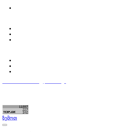
მოძებნე დეტალი
ჩვენ შესახებ
Partsclub.ge-ს შესახებ
დაგვიკავშირდი
ბლოგი
პროფილი
ჩემი პროფილი
ჩემი განცხადებები
დაამატე განცხადება
596 333 384
contact@partsclub.ge
წესები და პირობები
კომფიდენციალურობა
©ყველა უფლება დაცულია. შექმნილია
Partsclub.ge
ზემოთ