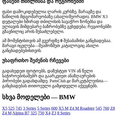
ფასები თბილისსა და რეგიონებში
ფასი დამოკიდებულია ლარის კურსზე, მარაგზე და
ნაწილის მდგომარეობაზე (ახალი/მეორადი). BMW X3
დეტალები ხშირად თბილისის სავაჭრო ზონებსა და
ელიავის მიმდებარე ბაზრობებზე გვხვდება; რეგიონებში
გზავნილიც არის შესაძლებელი.
ამ მომენტისთვის ამ გვერდზე
0
შესაბამისი განცხადებაა.
მარაგი იცვლება—შეამოწმეთ კატალოგიც ახალი
განცხადებებისთვის.
უსაფრთხო შეძენის რჩევები
გადახედეთ ფოტოებს, დაზუსტეთ VIN ან წელი
საჭიროებისამებრ და გაარკვიეთ ანაზღაურების
პირობები გადახდამდე. PartsClub.ge მარკეტპლეისია—
განცხადებას თითოეული გამყიდველი აქვეყნებს.
სხვა მოდელები — BMW
X5
525
745
3 Series
5 Series
600
X5 M
Z4 M Roadster
545
760
Z8
Z4 M
Alpina B7
325
750
X4
Z3
8 Series