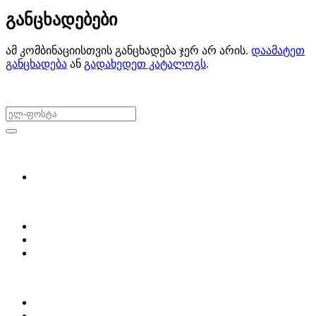
განცხადებები
ამ კომბინაციისთვის განცხადება ჯერ არ არის.
დაამატეთ
განცხადება
ან
გადახედეთ კატალოგს
.
არ გამოტოვო შეთავაზებები!
ყიდვა & გაყიდვა
მოძებნე დეტალი
ჩვენ შესახებ
Partsclub.ge-ს შესახებ
დაგვიკავშირდი
ბლოგი
პროფილი
ჩემი პროფილი
ჩემი განცხადებები