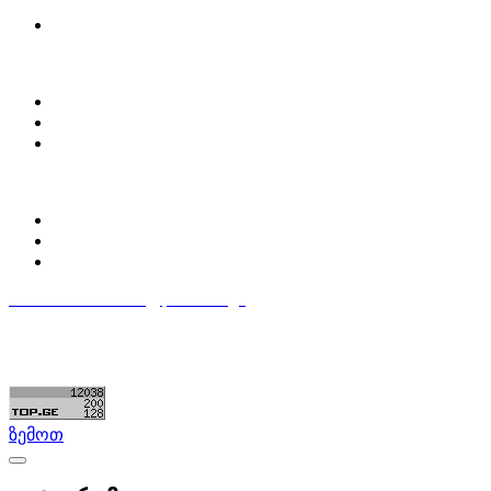
მოძებნე დეტალი
ჩვენ შესახებ
Partsclub.ge-ს შესახებ
დაგვიკავშირდი
ბლოგი
პროფილი
ჩემი პროფილი
ჩემი განცხადებები
დაამატე განცხადება
596 333 384
contact@partsclub.ge
წესები და პირობები
კომფიდენციალურობა
©ყველა უფლება დაცულია. შექმნილია
Partsclub.ge
ზემოთ