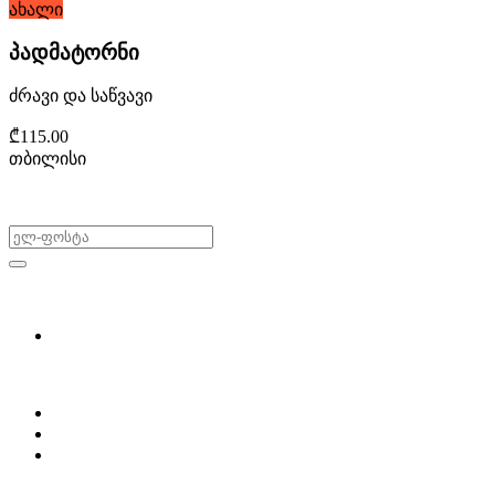
ახალი
პადმატორნი
ძრავი და საწვავი
₾115.00
თბილისი
არ გამოტოვო შეთავაზებები!
ყიდვა & გაყიდვა
მოძებნე დეტალი
ჩვენ შესახებ
Partsclub.ge-ს შესახებ
დაგვიკავშირდი
ბლოგი
პროფილი