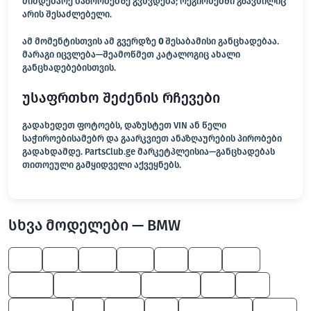
მიმდებარე ბაზრობებზე გვხვდება; რეგიონებში გზავნილიც
არის შესაძლებელი.
ამ მომენტისთვის ამ გვერდზე
0
შესაბამისი განცხადებაა.
მარაგი იცვლება—შეამოწმეთ კატალოგიც ახალი
განცხადებებისთვის.
უსაფრთხო შეძენის რჩევები
გადახედეთ ფოტოებს, დაზუსტეთ VIN ან წელი
საჭიროებისამებრ და გაარკვიეთ ანაზღაურების პირობები
გადახდამდე. PartsClub.ge მარკეტპლეისია—განცხადებას
თითოეული გამყიდველი აქვეყნებს.
სხვა მოდელები — BMW
Z8
M5
325
745
Z4
X3
525
X6 M
Z4 M Roadster
8 Series
X4
X6
Alpina B7
M
600
X5
M Roadster
Z4 M