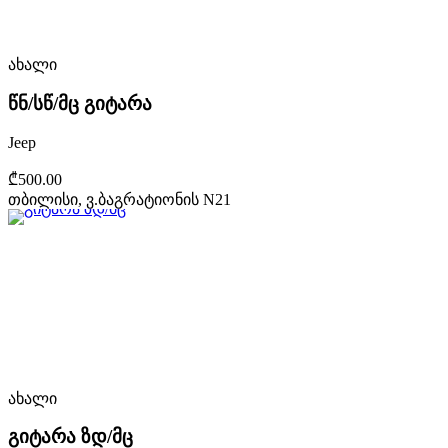
ახალი
წნ/სწ/მც გიტარა
Jeep
₾500.00
თბილისი, ვ.ბაგრატიონის N21
ახალი
გიტარა ზდ/მც