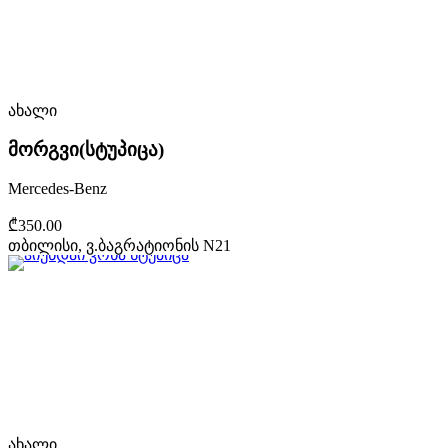
ახალი
მორგვი(სტუპიცა)
Mercedes-Benz
₾350.00
თბილისი, ვ.ბაგრატიონის N21
ახალი