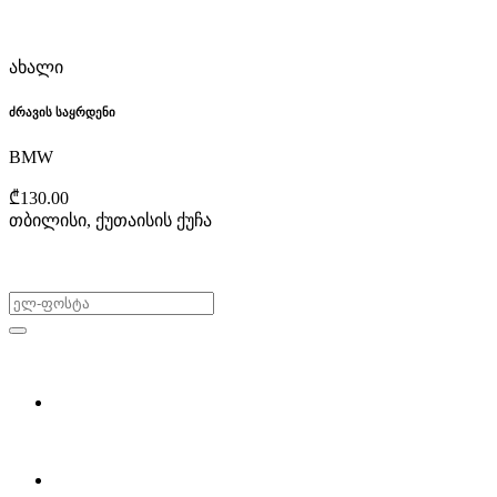
ახალი
ძრავის საყრდენი
BMW
₾130.00
თბილისი, ქუთაისის ქუჩა
არ გამოტოვო შეთავაზებები!
ყიდვა & გაყიდვა
მოძებნე დეტალი
ჩვენ შესახებ
Partsclub.ge-ს შესახებ