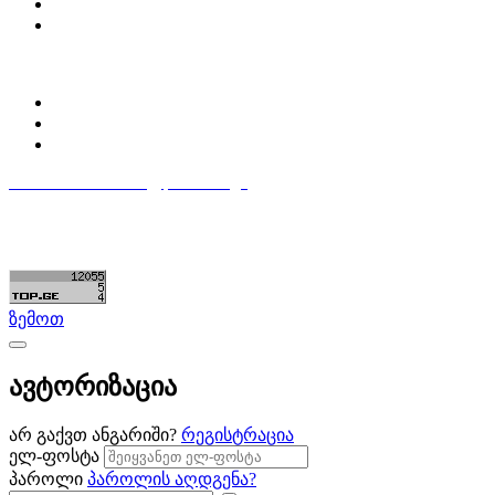
დაგვიკავშირდი
ბლოგი
პროფილი
ჩემი პროფილი
ჩემი განცხადებები
დაამატე განცხადება
596 333 384
contact@partsclub.ge
წესები და პირობები
კომფიდენციალურობა
©ყველა უფლება დაცულია. შექმნილია
Partsclub.ge
ზემოთ
ავტორიზაცია
არ გაქვთ ანგარიში?
რეგისტრაცია
ელ-ფოსტა
პაროლი
პაროლის აღდგენა?