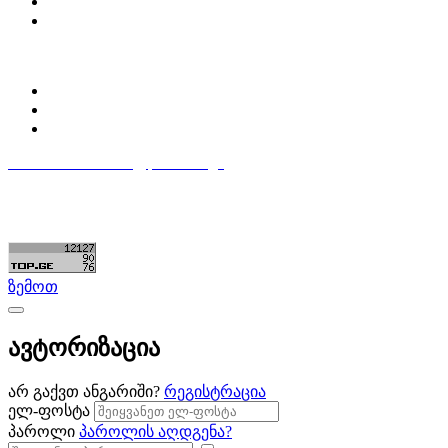
დაგვიკავშირდი
ბლოგი
პროფილი
ჩემი პროფილი
ჩემი განცხადებები
დაამატე განცხადება
596 333 384
contact@partsclub.ge
წესები და პირობები
კომფიდენციალურობა
©ყველა უფლება დაცულია. შექმნილია
Partsclub.ge
ზემოთ
ავტორიზაცია
არ გაქვთ ანგარიში?
რეგისტრაცია
ელ-ფოსტა
პაროლი
პაროლის აღდგენა?