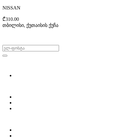
NISSAN
₾310.00
თბილისი, ქუთაისის ქუჩა
არ გამოტოვო შეთავაზებები!
ყიდვა & გაყიდვა
მოძებნე დეტალი
ჩვენ შესახებ
Partsclub.ge-ს შესახებ
დაგვიკავშირდი
ბლოგი
პროფილი
ჩემი პროფილი
ჩემი განცხადებები