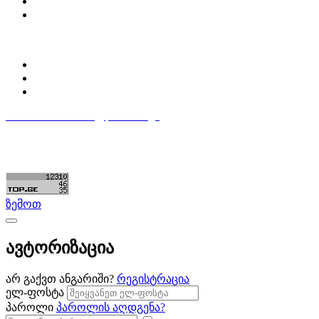
დაგვიკავშირდი
ბლოგი
პროფილი
ჩემი პროფილი
ჩემი განცხადებები
დაამატე განცხადება
596 333 384
contact@partsclub.ge
წესები და პირობები
კომფიდენციალურობა
©ყველა უფლება დაცულია. შექმნილია
Partsclub.ge
ზემოთ
ავტორიზაცია
არ გაქვთ ანგარიში?
რეგისტრაცია
ელ-ფოსტა
პაროლი
პაროლის აღდგენა?