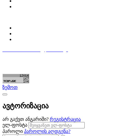
დაგვიკავშირდი
ბლოგი
პროფილი
ჩემი პროფილი
ჩემი განცხადებები
დაამატე განცხადება
596 333 384
contact@partsclub.ge
წესები და პირობები
კომფიდენციალურობა
©ყველა უფლება დაცულია. შექმნილია
Partsclub.ge
ზემოთ
ავტორიზაცია
არ გაქვთ ანგარიში?
რეგისტრაცია
ელ-ფოსტა
პაროლი
პაროლის აღდგენა?