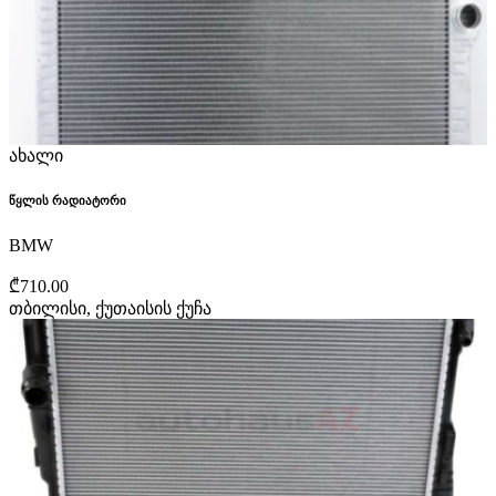
ახალი
წყლის რადიატორი
BMW
₾710.00
თბილისი, ქუთაისის ქუჩა