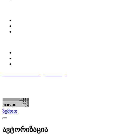
ჩვენ შესახებ
Partsclub.ge-ს შესახებ
დაგვიკავშირდი
ბლოგი
პროფილი
ჩემი პროფილი
ჩემი განცხადებები
დაამატე განცხადება
596 333 384
contact@partsclub.ge
წესები და პირობები
კომფიდენციალურობა
©ყველა უფლება დაცულია. შექმნილია
Partsclub.ge
ზემოთ
ავტორიზაცია