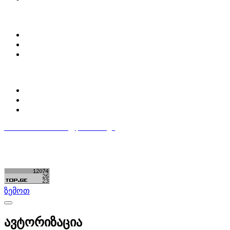
ჩვენ შესახებ
Partsclub.ge-ს შესახებ
დაგვიკავშირდი
ბლოგი
პროფილი
ჩემი პროფილი
ჩემი განცხადებები
დაამატე განცხადება
596 333 384
contact@partsclub.ge
წესები და პირობები
კომფიდენციალურობა
©ყველა უფლება დაცულია. შექმნილია
Partsclub.ge
ზემოთ
ავტორიზაცია