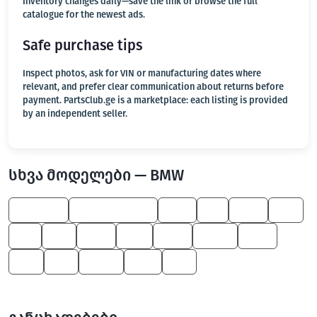
Inventory changes daily—save the link or browse the full
catalogue for the newest ads.
Safe purchase tips
Inspect photos, ask for VIN or manufacturing dates where
relevant, and prefer clear communication about returns before
payment. PartsClub.ge is a marketplace: each listing is provided
by an independent seller.
სხვა მოდელები — BMW
3 Series
Z4 M Roadster
525
M
530
X6
X1
X3
545
M3
550
X5 M
760
X4
X5
Z4 M
745
Z8