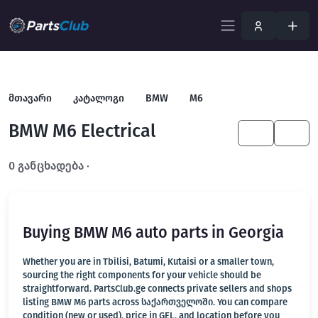
მთავარი
კატალოგი
BMW
M6
BMW M6 Electrical
KA
EN
0 განცხადება ·
გახსენით სრულ ფილტრში
Buying BMW M6 auto parts in Georgia
Whether you are in Tbilisi, Batumi, Kutaisi or a smaller town,
sourcing the right components for your vehicle should be
straightforward. PartsClub.ge connects private sellers and shops
listing BMW M6 parts across საქართველოში. You can compare
condition (new or used), price in GEL, and location before you