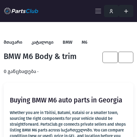
მთავარი
კატალოგი
BMW
M6
BMW M6 Body & trim
KA
EN
0 განცხადება ·
გახსენით სრულ ფილტრში
Buying BMW M6 auto parts in Georgia
Whether you are in Tbilisi, Batumi, Kutaisi or a smaller town,
sourcing the right components for your vehicle should be
straightforward. PartsClub.ge connects private sellers and shops
listing BMW M6 parts across საქართველოში. You can compare
condition (new or used), price in GEL, and location before you