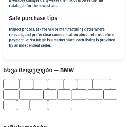
Inventory changes daily—save the link or browse the full
catalogue for the newest ads.
Safe purchase tips
Inspect photos, ask for VIN or manufacturing dates where
relevant, and prefer clear communication about returns before
payment. PartsClub.ge is a marketplace: each listing is provided
by an independent seller.
სხვა მოდელები — BMW
530
Z8
M3
550
X1
525
X6 M
330
5 Series
X3
Z4
545
600
X5
Z3
M
Z4 M
3 Series