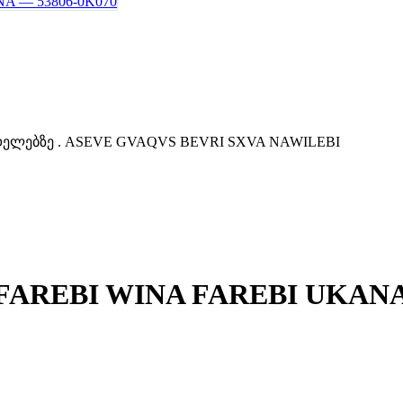
მოდელებზე . ASEVE GVAQVS BEVRI SXVA NAWILEBI
ა FAREBI WINA FAREBI UKAN