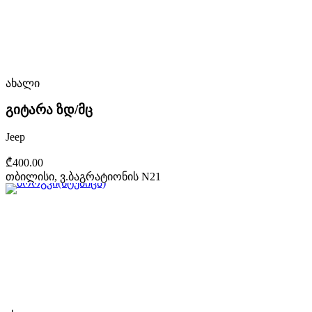
ახალი
გიტარა ზდ/მც
Jeep
₾400.00
თბილისი, ვ.ბაგრატიონის N21