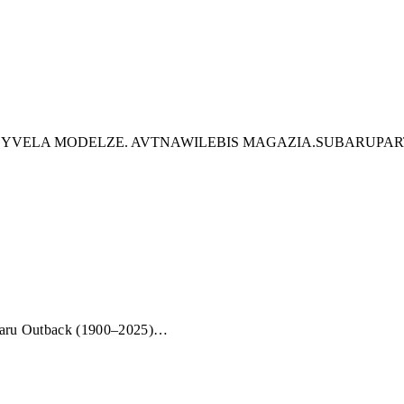
US YVELA MODELZE. AVTNAWILEBIS MAGAZIA.SUBARUPART
ubaru Outback (1900–2025)…