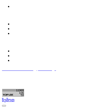
მოძებნე დეტალი
ჩვენ შესახებ
Partsclub.ge-ს შესახებ
დაგვიკავშირდი
ბლოგი
პროფილი
ჩემი პროფილი
ჩემი განცხადებები
დაამატე განცხადება
596 333 384
contact@partsclub.ge
წესები და პირობები
კომფიდენციალურობა
©ყველა უფლება დაცულია. შექმნილია
Partsclub.ge
ზემოთ