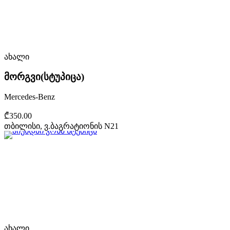
ახალი
მორგვი(სტუპიცა)
Mercedes-Benz
₾350.00
თბილისი, ვ.ბაგრატიონის N21
ახალი