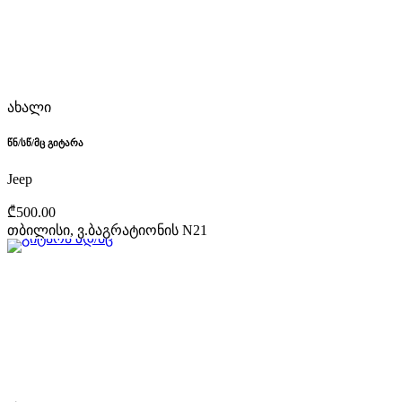
ახალი
წნ/სწ/მც გიტარა
Jeep
₾500.00
თბილისი, ვ.ბაგრატიონის N21