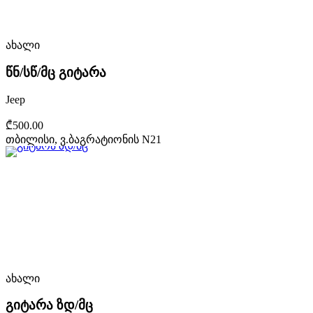
ახალი
წნ/სწ/მც გიტარა
Jeep
₾500.00
თბილისი, ვ.ბაგრატიონის N21
ახალი
გიტარა ზდ/მც