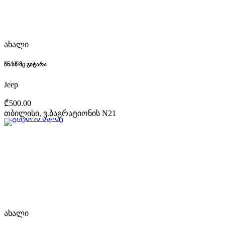
ახალი
წნ/სწ/მც გიტარა
Jeep
₾500.00
თბილისი, ვ.ბაგრატიონის N21
ახალი