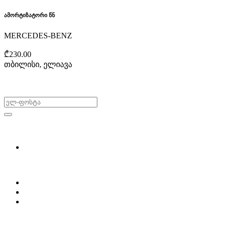
ამორტიზატორი წნ
MERCEDES-BENZ
₾230.00
თბილისი, ელიავა
არ გამოტოვო შეთავაზებები!
ყიდვა & გაყიდვა
მოძებნე დეტალი
ჩვენ შესახებ
Partsclub.ge-ს შესახებ
დაგვიკავშირდი
ბლოგი
პროფილი