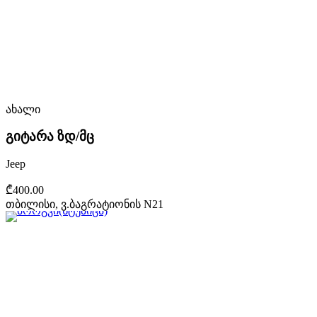
ახალი
გიტარა ზდ/მც
Jeep
₾400.00
თბილისი, ვ.ბაგრატიონის N21