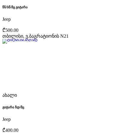
წნ/სწ/მც გიტარა
Jeep
₾500.00
თბილისი, ვ.ბაგრატიონის N21
ახალი
გიტარა ზდ/მც
Jeep
₾400.00