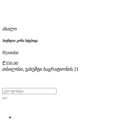
ახალი
ჰიუნდაი კონა სტუპიცა
Hyundai
₾350.00
თბილისი, ვახუშტი ბაგრატიონის 21
არ გამოტოვო შეთავაზებები!
ყიდვა & გაყიდვა
მოძებნე დეტალი
ჩვენ შესახებ