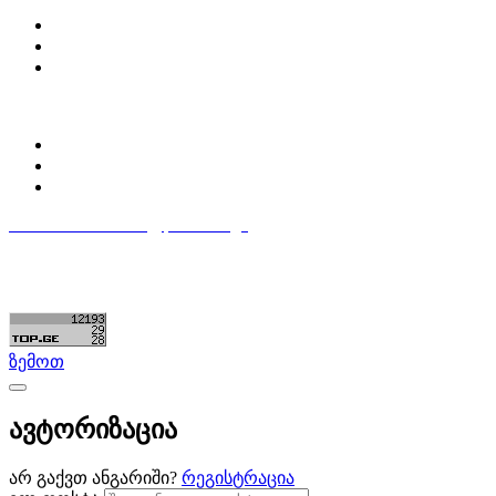
Partsclub.ge-ს შესახებ
დაგვიკავშირდი
ბლოგი
პროფილი
ჩემი პროფილი
ჩემი განცხადებები
დაამატე განცხადება
596 333 384
contact@partsclub.ge
წესები და პირობები
კომფიდენციალურობა
©ყველა უფლება დაცულია. შექმნილია
Partsclub.ge
ზემოთ
ავტორიზაცია
არ გაქვთ ანგარიში?
რეგისტრაცია