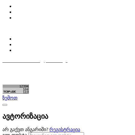
Partsclub.ge-ს შესახებ
დაგვიკავშირდი
ბლოგი
პროფილი
ჩემი პროფილი
ჩემი განცხადებები
დაამატე განცხადება
596 333 384
contact@partsclub.ge
წესები და პირობები
კომფიდენციალურობა
©ყველა უფლება დაცულია. შექმნილია
Partsclub.ge
ზემოთ
ავტორიზაცია
არ გაქვთ ანგარიში?
რეგისტრაცია