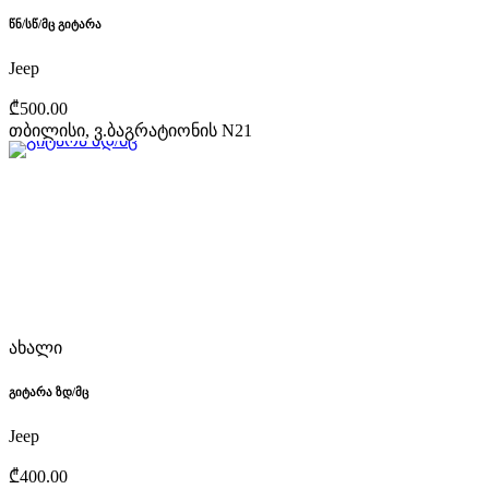
წნ/სწ/მც გიტარა
Jeep
₾500.00
თბილისი, ვ.ბაგრატიონის N21
ახალი
გიტარა ზდ/მც
Jeep
₾400.00