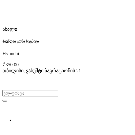
ახალი
ჰიუნდაი კონა სტუპიცა
Hyundai
₾350.00
თბილისი, ვახუშტი ბაგრატიონის 21
არ გამოტოვო შეთავაზებები!
ყიდვა & გაყიდვა
მოძებნე დეტალი
ჩვენ შესახებ