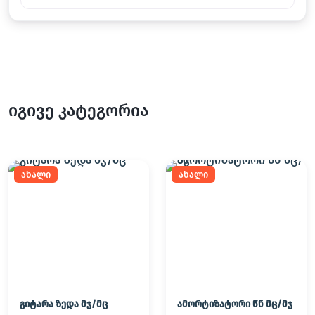
იგივე კატეგორია
ახალი
ახალი
გიტარა ზედა მჯ/მც
ამორტიზატორი წნ მც/მჯ