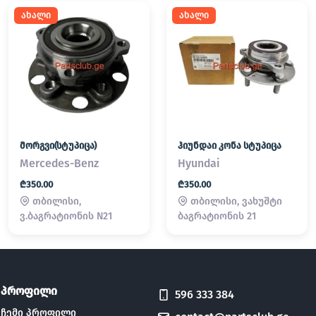
ახალი
ახალი
მორგვი(სტუპიცა)
ჰიუნდაი კონა სტუპიცა
Mercedes-Benz
Hyundai
₾350.00
₾350.00
თბილისი,
თბილისი, ვახუშტი
ვ.ბაგრატიონის N21
ბაგრატიონის 21
პროფილი
596 333 384
ჩემი პროფილი