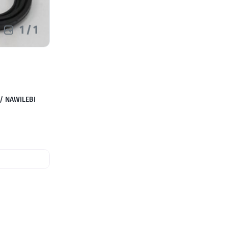
1
/
1
 NAWILEBI