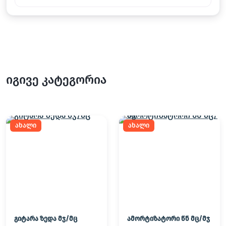
იგივე კატეგორია
ახალი
ახალი
გიტარა ზედა მჯ/მც
ამორტიზატორი წნ მც/მჯ