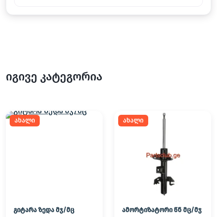
იგივე კატეგორია
ახალი
ახალი
გიტარა ზედა მჯ/მც
ამორტიზატორი წნ მც/მჯ