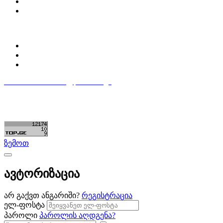
დაგვიკავშირდი
ბლოგი
პროფილი
ჩემი პროფილი
ჩემი განცხადებები
დაამატე განცხადება
596 333 384
contact@partsclub.ge
წესები და პირობები
კომფიდენციალურობა
©ყველა უფლება დაცულია. შექმნილია
Partsclub.ge
ზემოთ
ავტორიზაცია
არ გაქვთ ანგარიში?
რეგისტრაცია
ელ-ფოსტა
პაროლი
პაროლის აღდგენა?