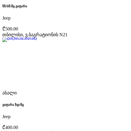
წნ/სწ/მც გიტარა
Jeep
₾500.00
თბილისი, ვ.ბაგრატიონის N21
ახალი
გიტარა ზდ/მც
Jeep
₾400.00