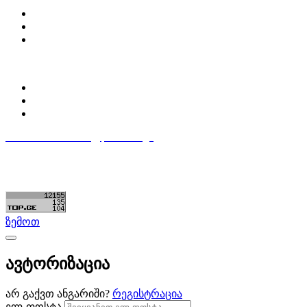
Partsclub.ge-ს შესახებ
დაგვიკავშირდი
ბლოგი
პროფილი
ჩემი პროფილი
ჩემი განცხადებები
დაამატე განცხადება
596 333 384
contact@partsclub.ge
წესები და პირობები
კომფიდენციალურობა
©ყველა უფლება დაცულია. შექმნილია
Partsclub.ge
ზემოთ
ავტორიზაცია
არ გაქვთ ანგარიში?
რეგისტრაცია
ელ-ფოსტა