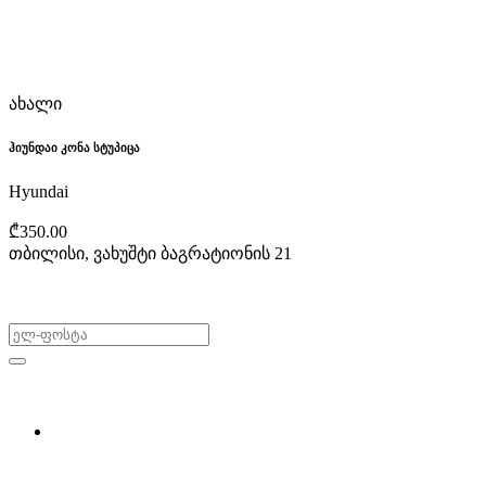
ახალი
ჰიუნდაი კონა სტუპიცა
Hyundai
₾350.00
თბილისი, ვახუშტი ბაგრატიონის 21
არ გამოტოვო შეთავაზებები!
ყიდვა & გაყიდვა
მოძებნე დეტალი
ჩვენ შესახებ