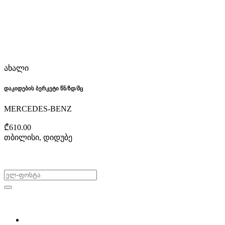
ახალი
დაკიდების ბერკეტი წნ/ზდ/მც
MERCEDES-BENZ
₾610.00
თბილისი, დიდუბე
არ გამოტოვო შეთავაზებები!
ყიდვა & გაყიდვა
მოძებნე დეტალი