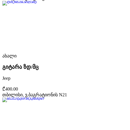
ახალი
გიტარა ზდ/მც
Jeep
₾400.00
თბილისი, ვ.ბაგრატიონის N21