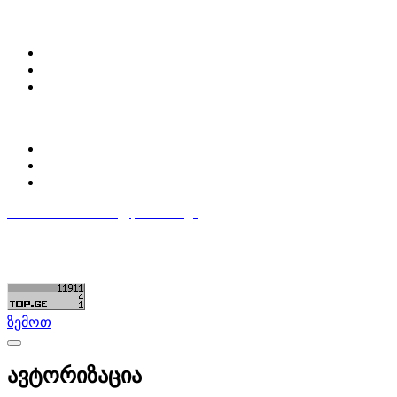
ჩვენ შესახებ
Partsclub.ge-ს შესახებ
დაგვიკავშირდი
ბლოგი
პროფილი
ჩემი პროფილი
ჩემი განცხადებები
დაამატე განცხადება
596 333 384
contact@partsclub.ge
წესები და პირობები
კომფიდენციალურობა
©ყველა უფლება დაცულია. შექმნილია
Partsclub.ge
ზემოთ
ავტორიზაცია