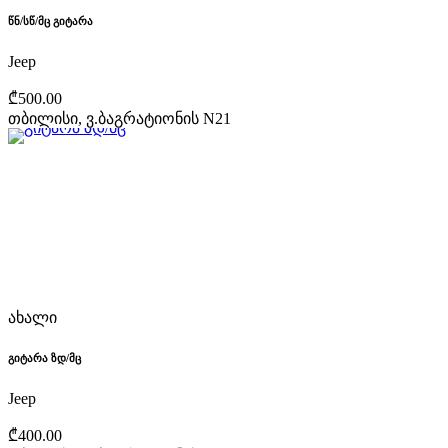
წნ/სწ/მც გიტარა
Jeep
₾500.00
თბილისი, ვ.ბაგრატიონის N21
ახალი
გიტარა ზდ/მც
Jeep
₾400.00