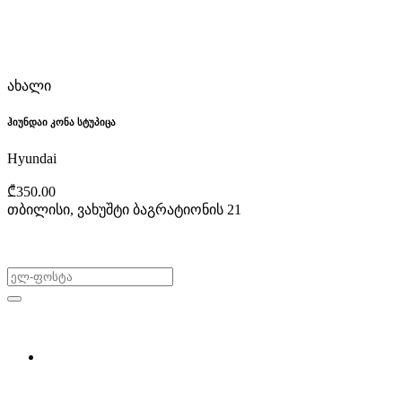
ახალი
ჰიუნდაი კონა სტუპიცა
Hyundai
₾350.00
თბილისი, ვახუშტი ბაგრატიონის 21
არ გამოტოვო შეთავაზებები!
ყიდვა & გაყიდვა
მოძებნე დეტალი
ჩვენ შესახებ