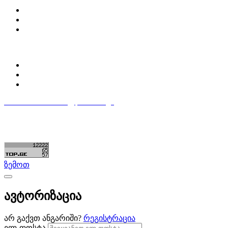
Partsclub.ge-ს შესახებ
დაგვიკავშირდი
ბლოგი
პროფილი
ჩემი პროფილი
ჩემი განცხადებები
დაამატე განცხადება
596 333 384
contact@partsclub.ge
წესები და პირობები
კომფიდენციალურობა
©ყველა უფლება დაცულია. შექმნილია
Partsclub.ge
ზემოთ
ავტორიზაცია
არ გაქვთ ანგარიში?
რეგისტრაცია
ელ-ფოსტა