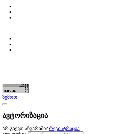
Partsclub.ge-ს შესახებ
დაგვიკავშირდი
ბლოგი
პროფილი
ჩემი პროფილი
ჩემი განცხადებები
დაამატე განცხადება
596 333 384
contact@partsclub.ge
წესები და პირობები
კომფიდენციალურობა
©ყველა უფლება დაცულია. შექმნილია
Partsclub.ge
ზემოთ
ავტორიზაცია
არ გაქვთ ანგარიში?
რეგისტრაცია