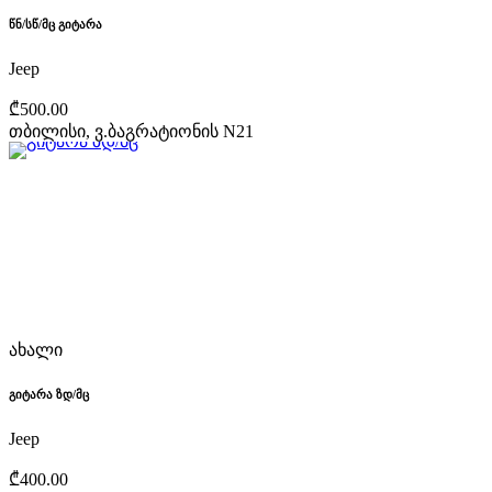
წნ/სწ/მც გიტარა
Jeep
₾500.00
თბილისი, ვ.ბაგრატიონის N21
ახალი
გიტარა ზდ/მც
Jeep
₾400.00