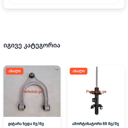
იგივე კატეგორია
ახალი
ახალი
გიტარა ზედა მჯ/მც
ამორტიზატორი წნ მც/მჯ