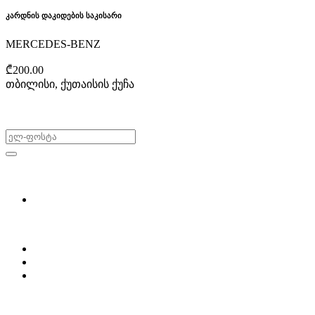
კარდნის დაკიდების საკისარი
MERCEDES-BENZ
₾200.00
თბილისი, ქუთაისის ქუჩა
არ გამოტოვო შეთავაზებები!
ყიდვა & გაყიდვა
მოძებნე დეტალი
ჩვენ შესახებ
Partsclub.ge-ს შესახებ
დაგვიკავშირდი
ბლოგი
პროფილი