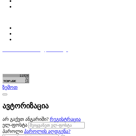
დაგვიკავშირდი
ბლოგი
პროფილი
ჩემი პროფილი
ჩემი განცხადებები
დაამატე განცხადება
596 333 384
contact@partsclub.ge
წესები და პირობები
კომფიდენციალურობა
©ყველა უფლება დაცულია. შექმნილია
Partsclub.ge
ზემოთ
ავტორიზაცია
არ გაქვთ ანგარიში?
რეგისტრაცია
ელ-ფოსტა
პაროლი
პაროლის აღდგენა?