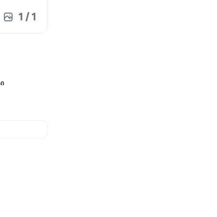
1
/
1
ტი