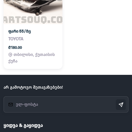
ფარი წნ/მც
TOYOTA
₾180.00
თბილისი, ქუთაისის
ქუჩა
არ გამოტოვო შეთავაზებები!
ყიდვა & გაყიდვა