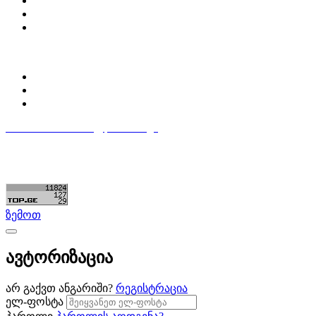
Partsclub.ge-ს შესახებ
დაგვიკავშირდი
ბლოგი
პროფილი
ჩემი პროფილი
ჩემი განცხადებები
დაამატე განცხადება
596 333 384
contact@partsclub.ge
წესები და პირობები
კომფიდენციალურობა
©ყველა უფლება დაცულია. შექმნილია
Partsclub.ge
ზემოთ
ავტორიზაცია
არ გაქვთ ანგარიში?
რეგისტრაცია
ელ-ფოსტა