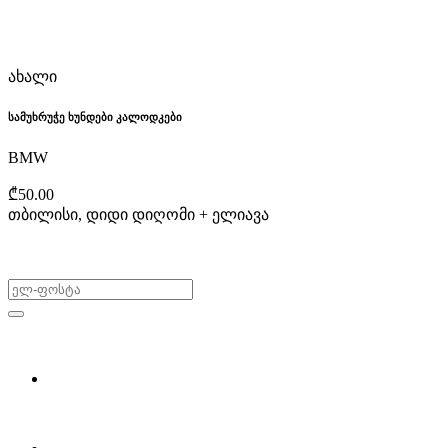
ახალი
სამუხრუჭე ხუნდები კალოდკები
BMW
₾50.00
თბილისი, დიდი დიღომი + ელიავა
არ გამოტოვო შეთავაზებები!
ყიდვა & გაყიდვა
მოძებნე დეტალი
ჩვენ შესახებ