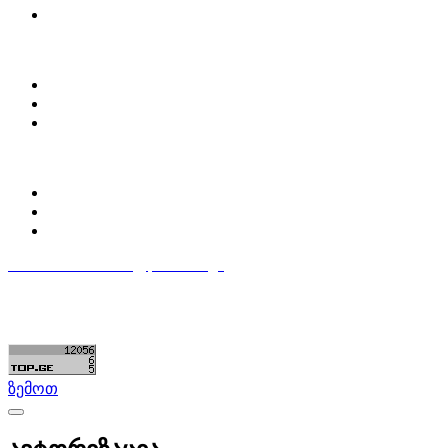
მოძებნე დეტალი
ჩვენ შესახებ
Partsclub.ge-ს შესახებ
დაგვიკავშირდი
ბლოგი
პროფილი
ჩემი პროფილი
ჩემი განცხადებები
დაამატე განცხადება
596 333 384
contact@partsclub.ge
წესები და პირობები
კომფიდენციალურობა
©ყველა უფლება დაცულია. შექმნილია
Partsclub.ge
ზემოთ