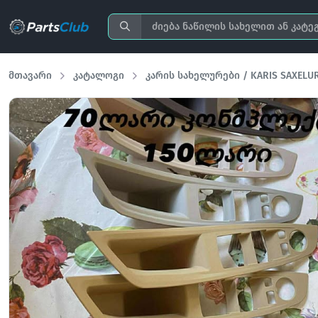
მთავარი
კატალოგი
კარის სახელურები / KARIS SAXELU