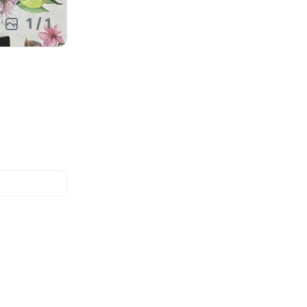
1
/
1