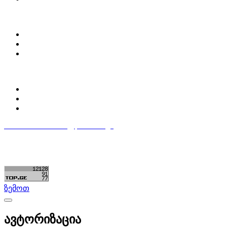
ჩვენ შესახებ
Partsclub.ge-ს შესახებ
დაგვიკავშირდი
ბლოგი
პროფილი
ჩემი პროფილი
ჩემი განცხადებები
დაამატე განცხადება
596 333 384
contact@partsclub.ge
წესები და პირობები
კომფიდენციალურობა
©ყველა უფლება დაცულია. შექმნილია
Partsclub.ge
ზემოთ
ავტორიზაცია