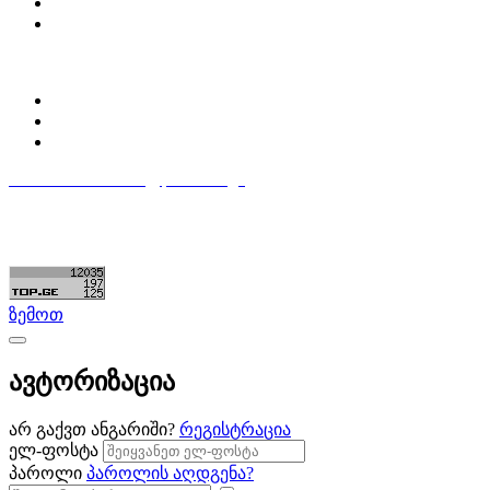
დაგვიკავშირდი
ბლოგი
პროფილი
ჩემი პროფილი
ჩემი განცხადებები
დაამატე განცხადება
596 333 384
contact@partsclub.ge
წესები და პირობები
კომფიდენციალურობა
©ყველა უფლება დაცულია. შექმნილია
Partsclub.ge
ზემოთ
ავტორიზაცია
არ გაქვთ ანგარიში?
რეგისტრაცია
ელ-ფოსტა
პაროლი
პაროლის აღდგენა?