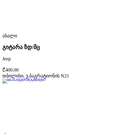
ახალი
გიტარა ზდ/მც
Jeep
₾400.00
თბილისი, ვ.ბაგრატიონის N21