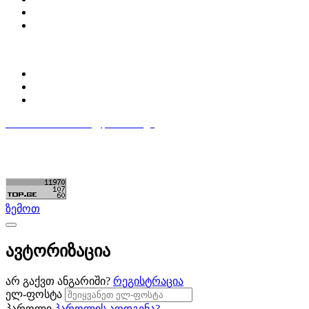
დაგვიკავშირდი
ბლოგი
პროფილი
ჩემი პროფილი
ჩემი განცხადებები
დაამატე განცხადება
596 333 384
contact@partsclub.ge
წესები და პირობები
კომფიდენციალურობა
©ყველა უფლება დაცულია. შექმნილია
Partsclub.ge
ზემოთ
ავტორიზაცია
არ გაქვთ ანგარიში?
რეგისტრაცია
ელ-ფოსტა
პაროლი
პაროლის აღდგენა?