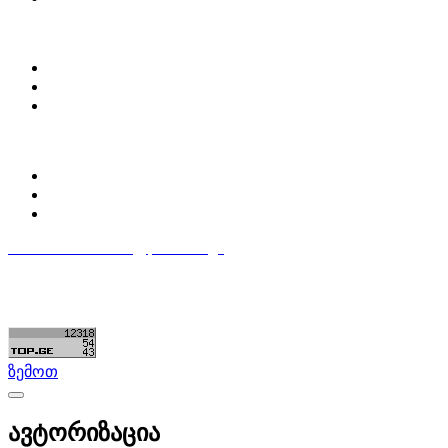
ჩვენ შესახებ
Partsclub.ge-ს შესახებ
დაგვიკავშირდი
ბლოგი
პროფილი
ჩემი პროფილი
ჩემი განცხადებები
დაამატე განცხადება
596 333 384
contact@partsclub.ge
წესები და პირობები
კომფიდენციალურობა
©ყველა უფლება დაცულია. შექმნილია
Partsclub.ge
ზემოთ
ავტორიზაცია